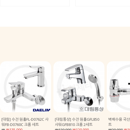
[대림] 수전 원홀FL-D0762C 샤
[대림통상] 수전 원홀GFL850
벽배수용 국산
워FB-D0760C 크롬 세트
샤워GFB810 크롬 2세트
트
￦
￦135,000
￦130,000
￦120,000
￦20,000
￦19