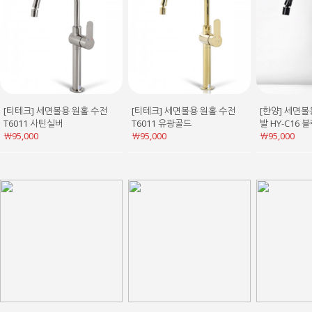
[티테크] 세면볼용 원홀 수전
[티테크] 세면볼용 원홀 수전
[한양] 세면볼
T6011 사틴실버
T6011 유광골드
발 HY-C16 
￦95,000
￦95,000
￦95,000