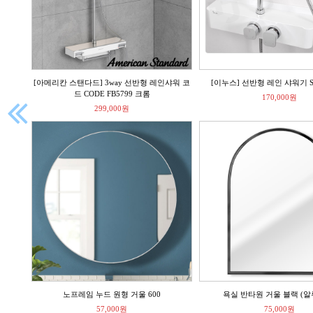
소형
[아메리칸 스탠다드] 3way 선반형 레인샤워 코
[이누스] 선반형 레인 샤워기 S-
드 CODE FB5799 크롬
170,000원

299,000원
0
노프레임 누드 원형 거울 600
욕실 반타원 거울 블랙 (알
57,000원
75,000원