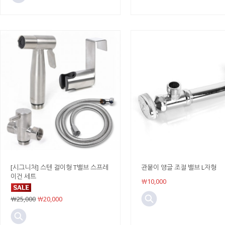
[시그니쳐] 스텐 걸이형 T밸브 스프레
관붙이 앵글 조절 밸브 L자형
이건 세트
￦10,000
￦25,000
￦20,000