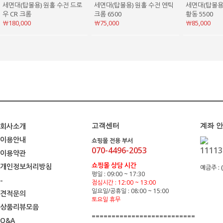
세면대(탑볼용) 원홀 수전 드로
세면대(탑볼용) 원홀 수전 엔틱
세면대(탑볼용
우 CR 크롬
크롬 6500
황동 5500
￦180,000
￦75,000
￦85,000
회사소개
고객센터
계좌 
이용안내
쇼핑몰 전용 부서
070-4496-2053
11113
이용약관
쇼핑몰 상담 시간
개인정보처리방침
예금주 :
평일 : 09:00 ~ 17:30
-
점심시간 : 12:00 ~ 13:00
일요일/공휴일 : 08:00 ~ 15:00
견적문의
토요일 휴무
상품리뷰모음
==========================
Q&A