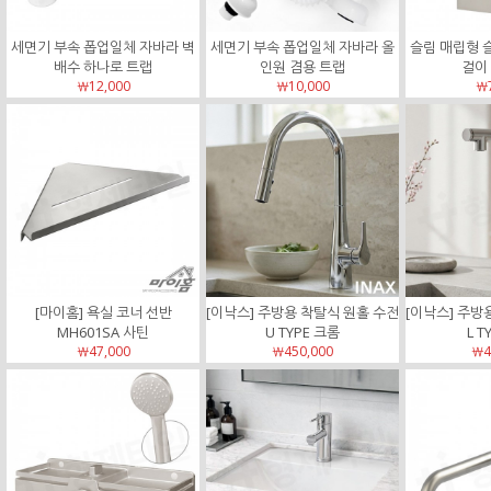
세면기 부속 폽업일체 자바라 벽
세면기 부속 폽업일체 자바라 올
슬림 매립형 
배수 하나로 트랩
인원 겸용 트랩
걸이 
￦12,000
￦10,000
￦7
[마이홈] 욕실 코너 선반
[이낙스] 주방용 착탈식 원홀 수전
[이낙스] 주방
MH601SA 사틴
U TYPE 크롬
L T
￦47,000
￦450,000
￦4