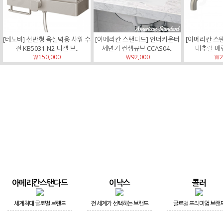
[테노바] 선반형 욕실벽용 샤워 수
[아메리칸 스탠다드] 언더카운터
[아메리칸 스
전 KB5031-N2 니켈 브..
세면기 컨셉큐브 CCAS04..
내추럴 매
￦150,000
￦92,000
￦2
아메리칸스탠다드
이낙스
콜러
세계최대 글로벌 브랜드
전 세계가 선택하는 브랜드
글로벌 프리미엄 브랜