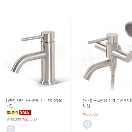
[윈텍] 세면대용 원홀 수전 SS-D340
[윈텍] 욕실벽용 샤워 수전 SS-D
니켈
니켈
￦60,000
￦40,000
￦25,000