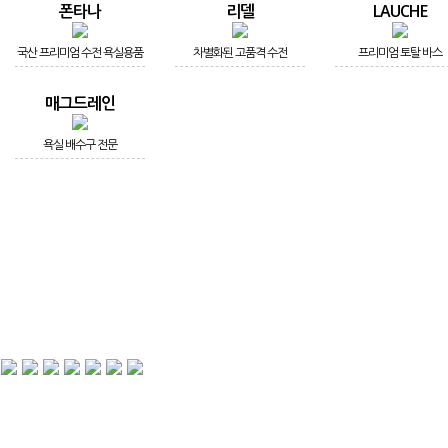
폰타나
리델
LAUCHE
국산 프리미엄 수전 욕실용품
차별화된 고품격 수전
프리미엄 토탈 바스
매그드레인
욕실 배수구 전문