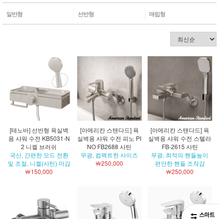
일반형
선반형
매립형
[테노바] 선반형 욕실벽
[아메리칸 스탠다드] 욕
[아메리칸 스탠다드] 욕
용 샤워 수전 KB5031-N
실벽용 샤워 수전 피노 PI
실벽용 샤워 수전 스텔라
2 니켈 브러쉬
NO FB2688 사틴
FB-2615 사틴
국산, 간편한 모드 전환
무광, 컴팩트한 사이즈
무광, 최적의 핸들높이
및 조절, 니켈(사틴) 마감
￦250,000
편안한 핸들 조작감
￦150,000
￦250,000