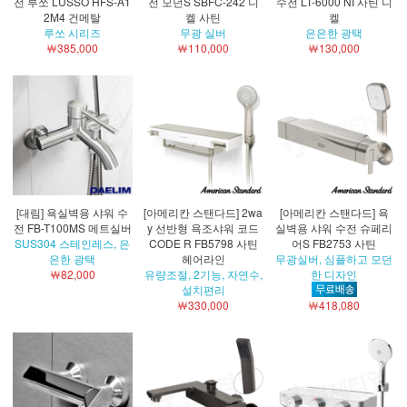
전 루쏘 LUSSO HFS-A1
전 모던S SBFC-242 니
수전 LT-6000 NI 사틴 니
2M4 건메탈
켈 사틴
켈
루쏘 시리즈
무광 실버
은은한 광택
￦385,000
￦110,000
￦130,000
[대림] 욕실벽용 샤워 수
[아메리칸 스탠다드] 2wa
[아메리칸 스탠다드] 욕
전 FB-T100MS 메트실버
y 선반형 욕조샤워 코드
실벽용 샤워 수전 슈페리
SUS304 스테인레스, 은
CODE R FB5798 사틴
어S FB2753 사틴
은한 광택
헤어라인
무광실버, 심플하고 모던
￦82,000
유량조절, 2기능, 자연수,
한 디자인
설치편리
￦330,000
￦418,080