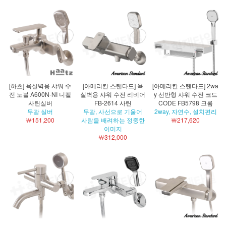
[하츠] 욕실벽용 샤워 수
[아메리칸 스탠다드] 욕
[아메리칸 스탠다드] 2wa
전 노블 A600N-NI 니켈
실벽용 샤워 수전 리비어
y 선반형 샤워 수전 코드
사틴실버
FB-2614 사틴
CODE FB5798 크롬
무광 실버
무광, 사선으로 기울어
2way, 자연수, 설치편리
￦151,200
사람을 배려하는 정중한
￦217,620
이미지
￦312,000