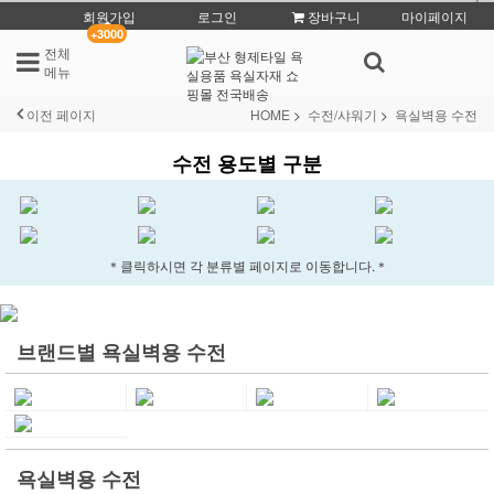
회원가입
로그인
장바구니
마이페이지
+3000
전체
메뉴
이전 페이지
HOME
수전/샤워기
욕실벽용 수전
수전 용도별 구분
＊클릭하시면 각 분류별 페이지로 이동합니다.＊
브랜드별 욕실벽용 수전
욕실벽용 수전