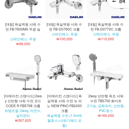
[대림] 욕실벽용 샤워 수
[대림] 욕실벽용 샤워 수
[대림] 욕실벽용 샤워 수
전 FB-T600MS 무광 실
전 FB-D0760C 크롬
전 FB-D0770C 크롬
버
스테인레스, 유광
스테인레스, 유광
스테인레스, 무광
￦100,000
￦110,000
￦96,000
[아메리칸 스탠다드] 2wa
[아메리칸 스탠다드] 욕
2way 선반형 욕조 샤워
y 선반형 샤워 수전 코드
실벽용 샤워 수전 뉴 피
수전 TB5700 화이트
CODE R FB5798 크롬
노 NEW PINO FB2450
2기능, 강화유리, 선반형,
유량조절, 2way, 자연수,
크롬
PVC호스
설치편리
욕실벽용 수전 (1.5m메
￦160,000
￦267,620
탈호스+샤워기헤드 포
함)