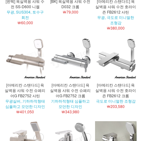
[윈텍] 욕실벽용 샤워 수
[BK] 욕실벽용 샤워 수전
[아메리칸 스탠다드] 욕
전 SS-D600 니켈
D032 크롬
실벽용 샤워 수전 호라이
무광, SUS304, 토수구
￦79,000
즌 FB2612 사틴
회전
무광, 극도로 미니멀한
￦60,000
조형감
￦380,000
[아메리칸 스탠다드] 욕
[아메리칸 스탠다드] 욕
[아메리칸 스탠다드] 욕
실벽용 샤워 수전 슈페리
실벽용 샤워 수전 슈페리
실벽용 샤워 수전 호라이
어G FB2752 사틴
어G FB2752 크롬
즌 FB2612 크롬
무광실버, 기하하적형태
기하하적형태 심플하고
극도로 미니멀한 조형감
심플하고 모던한 디자인
모던한 디자인
￦203,580
￦401,050
￦343,980