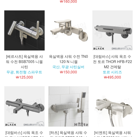
￦160,000
[베르사츠] 욕실벽용 샤
욕실벽용 샤워 수전 TN0
[대림바스] 샤워 욕조 수
워 수전 BSB7005 니켈
120 N 니켈
전 토르 THOR HFB-F22
사틴
국산, 무광 사틴실버
M2 건메탈
무광, 회전형 스파우트
￦150,000
토르 시리즈
￦125,000
￦495,000
[대림바스] 샤워 욕조 수
[하츠] 욕실벽용 샤워 수
[비엔트] 욕실벽용 샤워