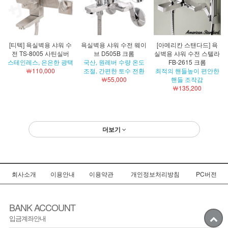
[티텍] 욕실벽용 샤워 수
욕실벽용 샤워 수전 웨이
[아메리칸 스탠다드] 욕
전 TS-8005 사틴실버
브 D505B 크롬
실벽용 샤워 수전 스텔라
스테인레스, 은은한 광택
국산, 원레버 수량 온도
FB-2615 크롬
￦110,000
조절, 간편한 토수 전환
최적의 핸들높이 편안한
￦55,000
핸들 조작감
￦135,200
더보기
회사소개
이용안내
이용약관
개인정보처리방침
PC버전
BANK ACCOUNT
입금계좌안내