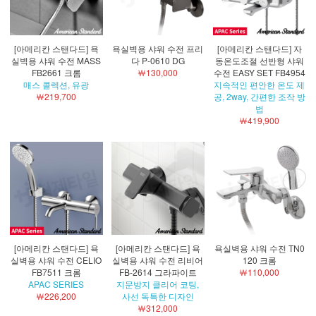
[아메리칸 스탠다드] 욕
욕실벽용 샤워 수전 프리
[아메리칸 스탠다드] 자
실벽용 샤워 수전 MASS
다 P-0610 DG
동온도조절 선반형 샤워
FB2661 크롬
￦130,000
수전 EASY SET FB4954
매스 콜렉션, 유광
지속적인 편안한 온도 제
￦219,700
공, 2way, 간편한 조작 방
법
￦419,900
[아메리칸 스탠다드] 욕
[아메리칸 스탠다드] 욕
욕실벽용 샤워 수전 TN0
실벽용 샤워 수전 CELIO
실벽용 샤워 수전 리비어
120 크롬
FB7511 크롬
FB-2614 그라파이트
￦110,000
APAC SERIES
지문방지 클리어 코팅,
￦226,200
사선 독특한 디자인
￦312,000