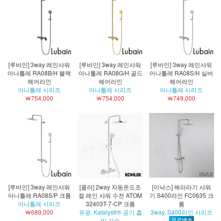
[루바인] 3way 레인샤워
[루바인] 3way 레인샤워
[루바인] 3way 레인샤워
아나톨레 RA08B/H 블랙
아나톨레 RA08G/H 골드
아나톨레 RA08S/H 실버
헤어라인
헤어라인
헤어라인
아나톨레 시리즈
아나톨레 시리즈
아나톨레 시리즈
￦754,000
￦754,000
￦749,000
[루바인] 3way 레인샤워
[콜러] 2way 자동온도조
[이낙스] 해라라기 샤워
아나톨레 RA08S/P 크롬
절 레인 샤워 수전 ATOM
기 S400라인 FC0635 크
아나톨레 시리즈
32403T-7-CP 크롬
롬
￦689,000
유광, Katalystr® 공기 흡
3way, S400라인 시리즈
입 기술