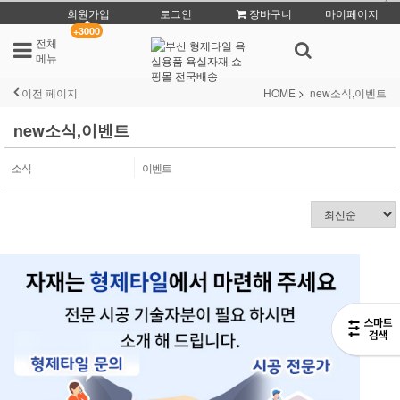
회원가입
로그인
장바구니
마이페이지
+3000
전체
메뉴
이전 페이지
HOME
new소식,이벤트
new소식,이벤트
소식
이벤트