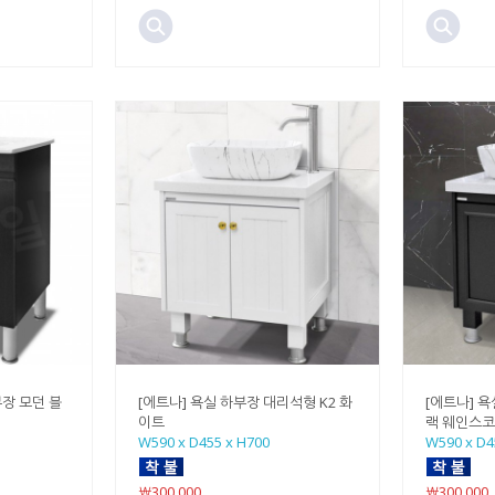
부장 모던 블
[에트나] 욕실 하부장 대리석형 K2 화
[에트나] 욕
이트
랙 웨인스
W590 x D455 x H700
W590 x D4
￦300,000
￦300,000