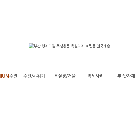
MIUM
수전
수전/샤워기
욕실장/거울
악세사리
부속/자재