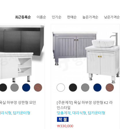
최근등록순
이름순
인기순
판매순
높은가격순
낮은가격순
 욕실 하부장 상판형 모던
[주문제작] 욕실 하부장 상판형 K2 라
인스타일
대리석형, 탑카운터형
맞춤제작, 대리석형, 탑카운터형
￦330,000