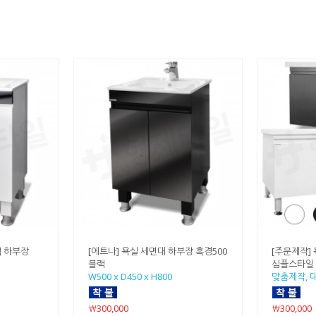
백 하부장
[에트나] 욕실 세면대 하부장 흑경500
[주문제작]
블랙
심플스타일
W500 x D450 x H800
맞춤제작, 
￦300,000
￦300,000