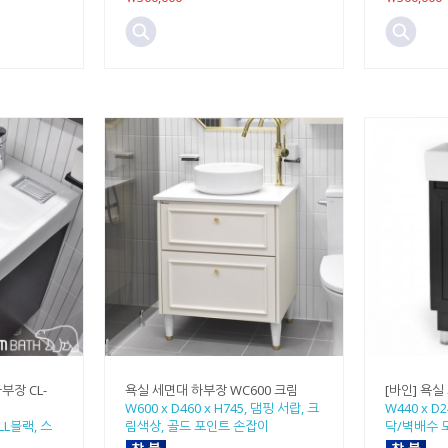
부장 CL-
욕실 세면대 하부장 WC600 크림
[바인] 욕실
W600 x D460 x H745, 댐핑 서랍, 크
W440 x D
ALL블랙, 스
림색상, 골드 포인트 손잡이
닥/벽배수 