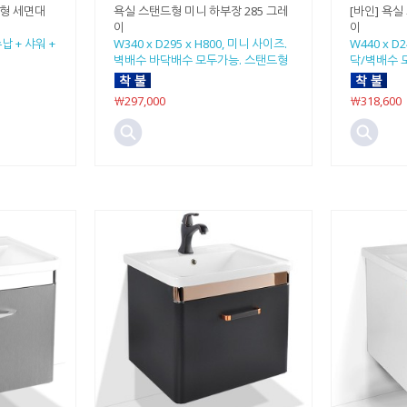
체형 세면대
욕실 스탠드형 미니 하부장 285 그레
[바인] 욕실
이
이
 수납 + 샤워 +
W340 x D295 x H800, 미니 사이즈.
W440 x D
벽배수 바닥배수 모두가능. 스탠드형
닥/벽배수 
￦297,000
￦318,600