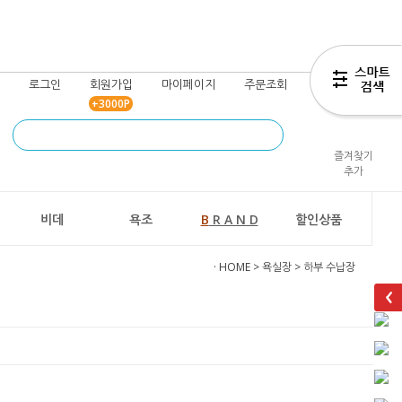
로그인
회원가입
마이페이지
주문조회
장바구니
+3000P
즐겨찾기
추가
비데
욕조
B
R A N D
할인상품
· HOME
>
욕실장
>
하부 수납장