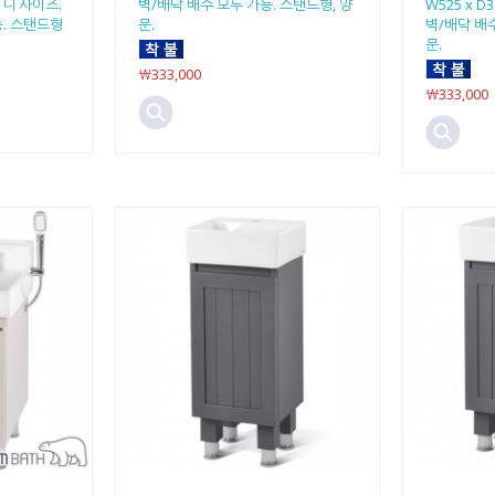
 미니 사이즈.
벽/배닥 배수 모두 가능. 스탠드형, 양
W525 x D
. 스탠드형
문.
벽/배닥 배수
문.
￦333,000
￦333,000