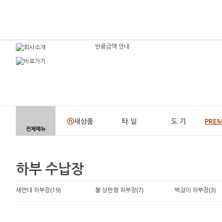
반품금액 안내
ⓝ
새상품
타 일
도 기
PRE
전체메뉴
하부 수납장
세면대 하부장(19)
볼 상판형 하부장(7)
벽걸이 하부장(3)