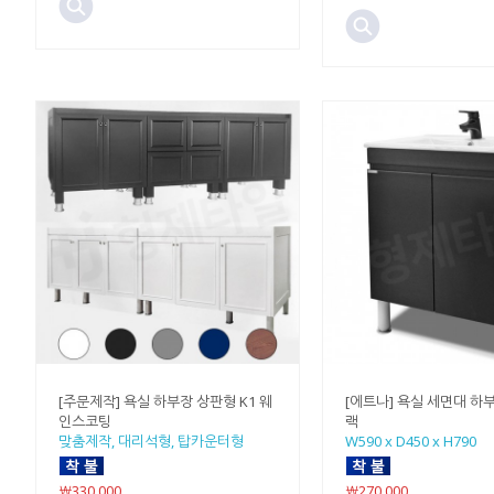
[주문제작] 욕실 하부장 상판형 K1 웨
[에트나] 욕실 세면대 하
인스코팅
랙
맞춤제작, 대리석형, 탑카운터형
W590 x D450 x H790
￦330,000
￦270,000