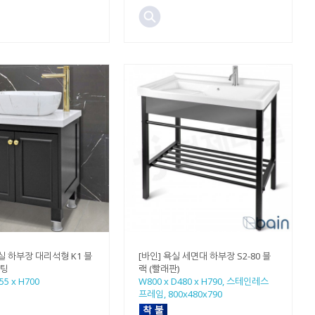
실 하부장 대리석형 K1 블
[바인] 욕실 세면대 하부장 S2-80 블
코팅
랙 (빨래판)
55 x H700
W800 x D480 x H790, 스테인레스
프레임, 800x480x790