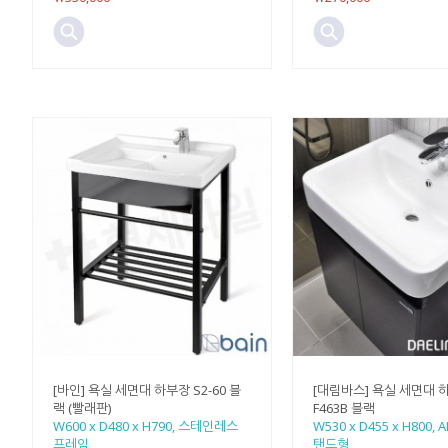
[바인] 욕실 세면대 하부장 S2-60 블
[대림바스] 욕실 세면대 하
랙 (빨래판)
F463B 블랙
W600 x D480 x H790, 스테인레스
W530 x D455 x H800, 
프레임
탠드형