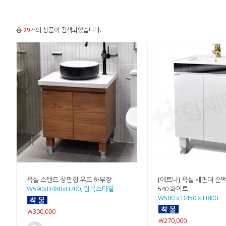
총
29
개의 상품이 검색되었습니다.
욕실 스탠드 상판형 우드 하부장
[에트나] 욕실 세면대 순
W590xD480xH700, 원목스타일
540 화이트
W500 x D450 x H800
￦300,000
￦270,000