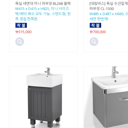
욕실 세면대 미니 하부장 BL268 블랙
[대림바스] 욕실 수전일
W415 x D415 x H825, 미니 사이즈.
하부장 CL-1300
벽/배닥 배수 모두 가능. 스탠드형, 왼
W485 x D487 x H660,
쪽 경첩 한쪽문.
세면 한번에!
￦315,000
￦700,000