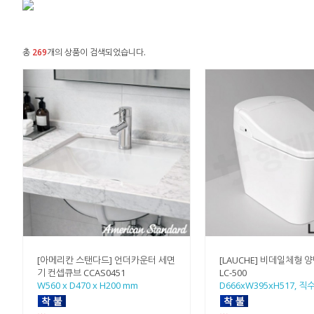
총
269
개의 상품이 검색되었습니다.
[아메리칸 스탠다드] 언더카운터 세면
[LAUCHE] 비데일체형 
기 컨셉큐브 CCAS0451
LC-500
W560 x D470 x H200 mm
D666xW395xH517, 직