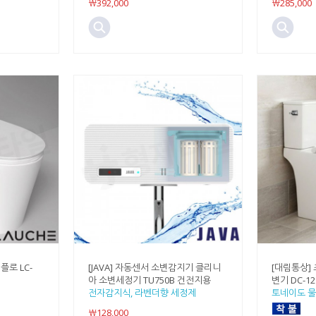
￦392,000
￦285,000
플로 LC-
[JAVA] 자동센서 소변감지기 클리니
[대림통상]
아 소변세정기 TU750B 건전지용
변기 DC-12
전자감지식, 라벤더향 세정제
토네이도 물
￦128,000