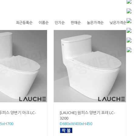
최근등록순
이름순
인기순
판매순
높은가격순
낮은가격순
 투피스 양변기 아크 LC-
[LAUCHE] 원피스 양변기 포레 LC-
3200
5xH700
D680xW400xH450