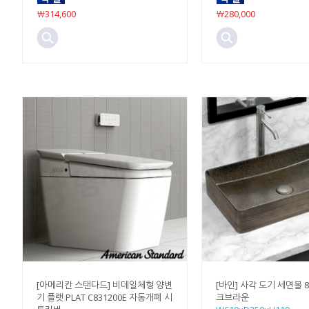
￦314,600
￦280,000
[아메리칸 스탠다드] 비데일체형 양변
[바인] 사각 도기 세면볼 84
기 플랫 PLAT C831200E 자동개폐 시
크브라운