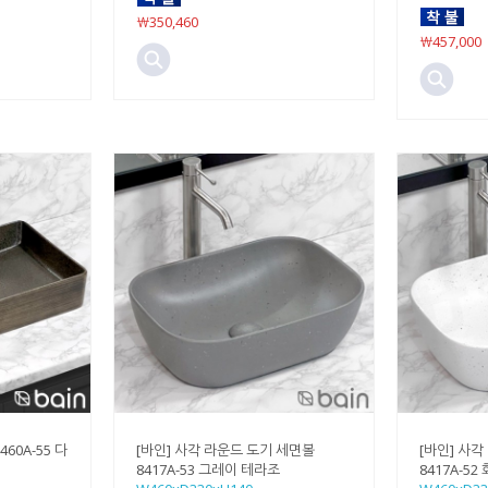
￦350,460
￦457,000
60A-55 다
[바인] 사각 라운드 도기 세면볼
[바인] 사
8417A-53 그레이 테라조
8417A-5