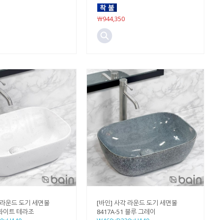
￦944,350
각 라운드 도기 세면볼
[바인] 사각 라운드 도기 세면볼
2 화이트 테라조
8417A-51 블루 그레이