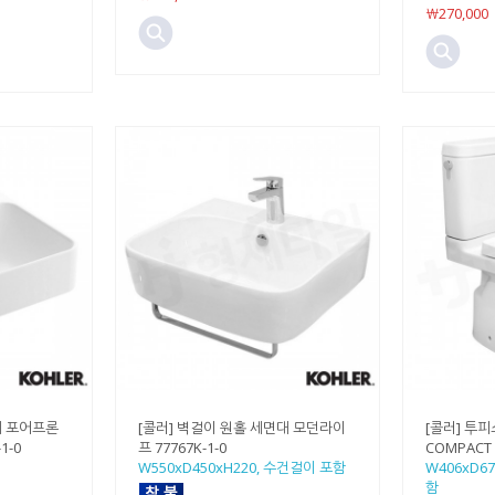
￦270,000
대 포어프론
[콜러] 벽걸이 원홀 세면대 모던라이
[콜러] 투피
1-0
프 77767K-1-0
COMPACT 
W550xD450xH220, 수건걸이 포함
W406xD6
함