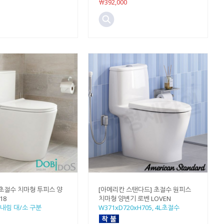
￦392,000
 초절수 치마형 투피스 양
[아메리칸 스탠다드] 초절수 원피스
18
치마형 양변기 로벤 LOVEN
내림 대/소 구분
W371xD720xH705, 4L초절수