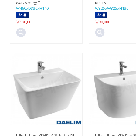
8417A-50 골드
KL016
W460xD330xH140
W325xW325xH130
￦190,000
￦90,000
[대림] 반다리 일체형 원홀 세면대 DL-
[대림] 반다리 일체형 원홀