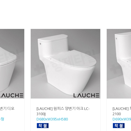
양변기 디오
[LAUCHE] 원피스 양변기 아크 LC-
[LAUCHE]
3100J
2100
수형
D680xW395xH580
D690xW39