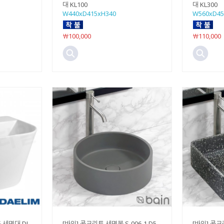
대 KL100
대 KL300
W440xD415xH340
W560xD45
￦100,000
￦110,000
 세면대 DL-
[바인] 콘크리트 세면볼 S-006-1 D5
[바인] 콘크리