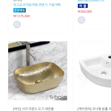
트커버
W610xD350xH110
최고급 비데일체형 양변기, 자동개폐
￦360,000
￦1,575,600
[바인] 사각 라운드 도기 세면볼
[케이앤씨] 코너형 원홀 