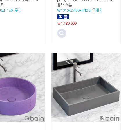
라조
블랙 스톤
0xH120, 무광
W1010xD400xH120, 특대형
￦1,180,000