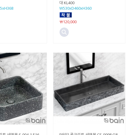
대 KL400
5xH368
W530xD460xH360
￦120,000
트 세면볼 S-004-1 E16
[바인] 콘크리트 세면볼 CS-0098 G8