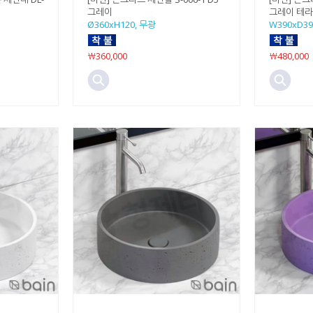
그레이
그레이 테
Ø360xH120, 무광
W390xD39
￦360,000
￦480,000