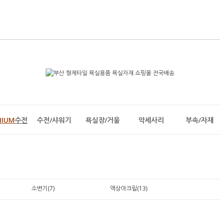
MIUM
수전
수전/샤워기
욕실장/거울
악세사리
부속/자재
소변기(7)
액상아크릴(13)