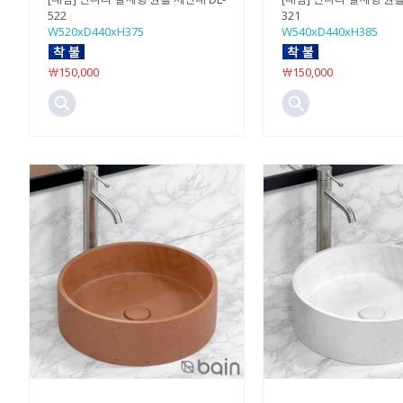
522
321
W520xD440xH375
W540xD440xH385
￦150,000
￦150,000