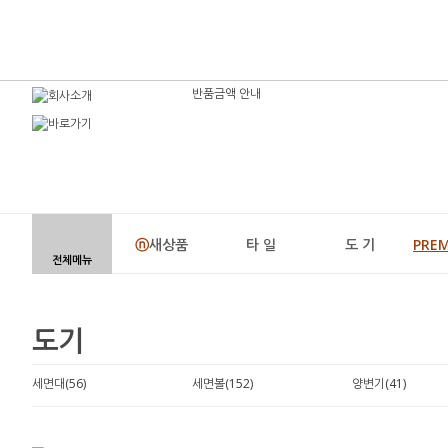
반품금액 안내
ⓝ
새상품
타 일
도 기
PRE
전체메뉴
도기
세면대(56)
세면볼(152)
양변기(41)