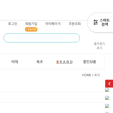
로그인
회원가입
마이페이지
주문조회
장바구니
+3000P
즐겨찾기
추가
비데
욕조
B
R A N D
할인상품
· HOME
>
도기