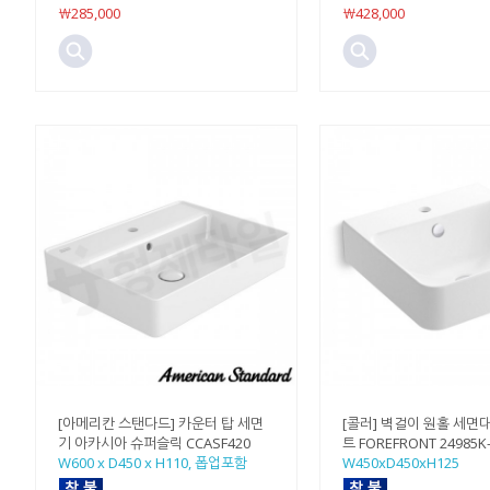
￦285,000
￦428,000
[아메리칸 스탠다드] 카운터 탑 세면
[콜러] 벽걸이 원홀 세면
기 아카시아 슈퍼슬릭 CCASF420
트 FOREFRONT 24985K-
W600 x D450 x H110, 폽업포함
W450xD450xH125