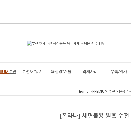
MIUM
수전
수전/샤워기
욕실장/거울
악세사리
부속/자재
home
>
PREMIUM 수전
>
볼용 긴
[폰타나] 세면볼용 원홀 수전 