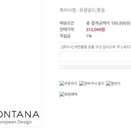
특이사항 : 유광골드,황동
배송조건
총 결제금액이 100,000원
판매가격
312,000
원
적립금
1%
[폰타나] 세면볼용 원홀 수전 칼리스토 TF-L401