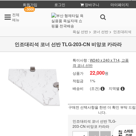
회원가입
로그인
장바구니
마이페이지
+3000
전체
메뉴
욕실 선반
코너 선반
인조대리석
인조대리석 코너 선반 TLG-203-CN 비앙코 카라라
특이사항 :
W240 x 240 x T14, 고품
격 코너 선반
22,000
상품가
원
적립금
1%
배송비
(조건)
지역별
구매전 선택사항을 한번 더 확인 부탁 드립
니다.
인조대리석 코너 선반 TLG-
203-CN 비앙코 카라라