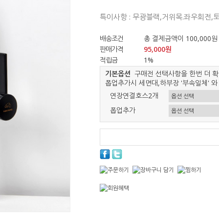
특이사항 : 무광블랙,거위목.좌우회전,토
배송조건
총 결제금액이 100,000원
판매가격
95,000원
적립금
1%
기본옵션
구매전 선택사항을 한번 더 확
폽업추가시 세면대,하부장 '부속일체' 와
연장연결호스2개
폽업추가