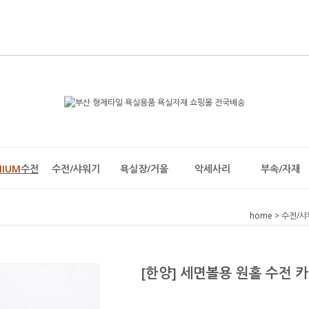
MIUM
수전
수전/샤워기
욕실장/거울
악세사리
부속/자재
home
>
수전/샤
[한양] 세면볼용 원홀 수전 카