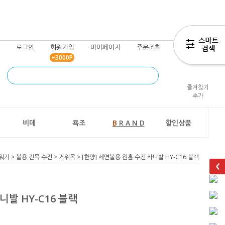
로그인
회원가입
마이페이지
주문조회
장바구니
+3000P
즐겨찾기
추가
비데
욕조
B
R A N D
할인상품
워기
>
볼용 긴목 수전
>
거위목
> [한양] 세면볼용 원홀 수전 카니발 HY-C16 블랙
니발 HY-C16 블랙