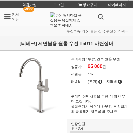
회원가입
로그인
장바구니
마이페이지
+3000
전체
메뉴
수전/샤워기
볼용 긴목 수전
거위목
[티테크] 세면볼용 원홀 수전 T6011 사틴실버
특이사항 :
무광, 긴목 원홀 수전
95,000
상품가
원
적립금
1%
배송비
(조건)
지역별
구매전 선택사항을 한번 더 확인 부
탁 드립니다.
폽업추가시 세면대,하부장 '부속일체'
와 중복되지 않도록 해 주세요
연장연결
호스2개