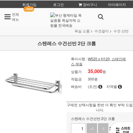
회원가입
로그인
장바구니
마이페이지
+3000
전체
메뉴
욕실 소품
수건걸이
수건 선반
스텐레스 수건선반 2단 크롬
특이사항 :
W520 x H120, 스테인레
스 재질
35,000
상품가
원
적립금
300원
배송비
(조건)
지역별
구매전 선택사항을 한번 더 확인 부탁 드립
니다.
스텐레스 수건선반 2단 크롬
35,000
원
+1
-1