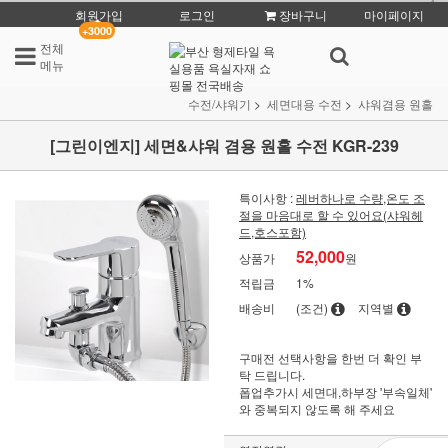
회원가입
로그인
장바구니
마이페이지
+3000
전체
메뉴
수전/샤워기
세면대용 수전
샤워겸용 원홀
[그린이엔지] 세면&샤워 겸용 원홀 수전 KGR-239
특이사항 :
레버하나로 수량,온도 조
절을 마음대로 할 수 있어요(샤워헤
드,호스포함)
52,000
상품가
원
적립금
1%
배송비
(조건)
지역별
구매전 선택사항을 한번 더 확인 부
탁 드립니다.
폽업추가시 세면대,하부장 '부속일체'
와 중복되지 않도록 해 주세요