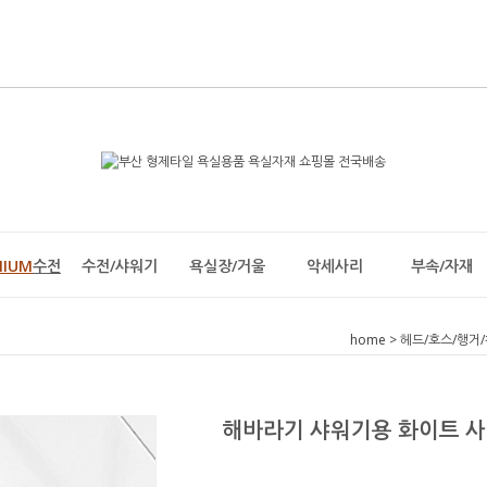
MIUM
수전
수전/샤워기
욕실장/거울
악세사리
부속/자재
home
>
헤드/호스/행거
해바라기 샤워기용 화이트 