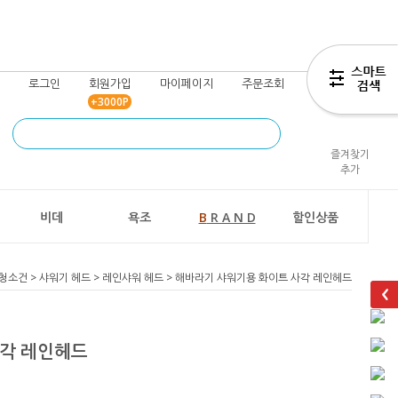
로그인
회원가입
마이페이지
주문조회
장바구니
+3000P
즐겨찾기
추가
비데
욕조
B
R A N D
할인상품
/청소건
>
샤워기 헤드
>
레인샤워 헤드
> 해바라기 샤워기용 화이트 사각 레인헤드
사각 레인헤드