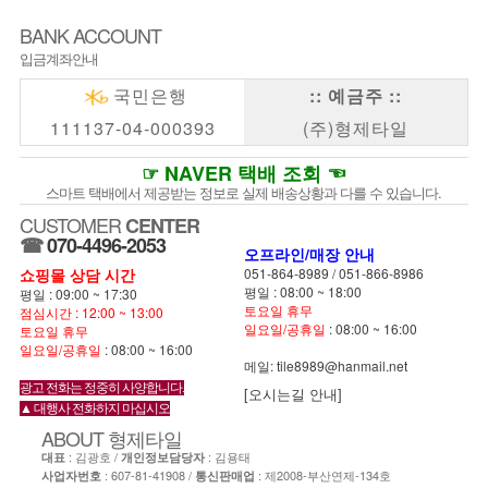
BANK ACCOUNT
입금계좌안내
국민은행
:: 예금주 ::
111137-04-000393
(주)형제타일
☞ NAVER 택배 조회 ☜
스마트 택배에서 제공받는 정보로 실제 배송상황과 다를 수 있습니다.
CUSTOMER
CENTER
☎
070-4496-2053
오프라인/매장 안내
쇼핑몰 상담 시간
051-864-8989
/
051-866-8986
평일 : 08:00 ~ 18:00
평일 : 09:00 ~ 17:30
토요일 휴무
점심시간 : 12:00 ~ 13:00
일요일/공휴일
: 08:00 ~ 16:00
토요일 휴무
일요일/공휴일
: 08:00 ~ 16:00
메일: tile8989@hanmail.net
광고 전화는 정중히 사양합니다.
[오시는길 안내]
▲ 대행사 전화하지 마십시오
ABOUT
형제타일
: 김광호 /
: 김용태
대표
개인정보담당자
: 607-81-41908 /
: 제2008-부산연제-134호
사업자번호
통신판매업