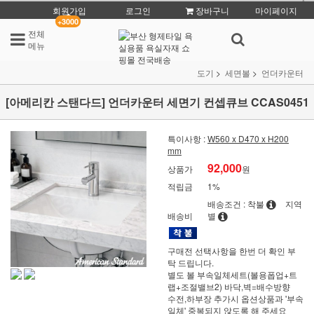
회원가입
로그인
장바구니
마이페이지
+3000
전체
메뉴
도기
세면볼
언더카운터
[아메리칸 스탠다드] 언더카운터 세면기 컨셉큐브 CCAS0451
특이사항 :
W560 x D470 x H200
mm
92,000
상품가
원
적립금
1%
배송조건 : 착불
지역
배송비
별
구매전 선택사항을 한번 더 확인 부
탁 드립니다.
별도 볼 부속일체세트(볼용폽업+트
랩+조절밸브2) 바닥,벽=배수방향
수전,하부장 추가시 옵션상품과 '부속
일체' 중복되지 않도록 해 주세요