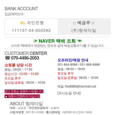
BANK ACCOUNT
입금계좌안내
국민은행
:: 예금주 ::
111137-04-000393
(주)형제타일
☞ NAVER 택배 조회 ☜
스마트 택배에서 제공받는 정보로 실제 배송상황과 다를 수 있습니다.
CUSTOMER
CENTER
☎
070-4496-2053
오프라인/매장 안내
쇼핑몰 상담 시간
051-864-8989
/
051-866-8986
평일 : 08:00 ~ 18:00
평일 : 09:00 ~ 17:30
토요일 휴무
점심시간 : 12:00 ~ 13:00
일요일/공휴일
: 08:00 ~ 16:00
토요일 휴무
일요일/공휴일
: 08:00 ~ 16:00
메일: tile8989@hanmail.net
광고 전화는 정중히 사양합니다.
[오시는길 안내]
▲ 대행사 전화하지 마십시오
ABOUT
형제타일
: 김광호 /
: 김용태
대표
개인정보담당자
: 607-81-41908 /
: 제2008-부산연제-134호
사업자번호
통신판매업