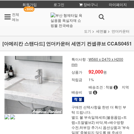
회원가입
로그인
장바구니
마이페이지
+3000
전체
메뉴
도기
세면볼
언더카운터
[아메리칸 스탠다드] 언더카운터 세면기 컨셉큐브 CCAS0451
특이사항 :
W560 x D470 x H200
mm
92,000
상품가
원
적립금
1%
배송조건 : 착불
지역
배송비
별
구매전 선택사항을 한번 더 확인 부
탁 드립니다.
별도 볼 부속일체세트(볼용폽업+트
랩+조절밸브2) 바닥,벽=배수방향
수전,하부장 추가시 옵션상품과 '부속
일체' 중복되지 않도록 해 주세요