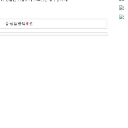
총 상품 금액
0
원