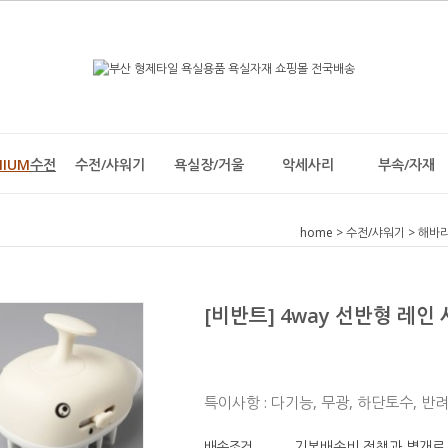
MIUM
수전
수전/샤워기
욕실장/거울
악세사리
부속/자재
home
>
수전/샤워기
>
해바라
[비반트] 4way 선반형 레인 샤
특이사항 : 다기능, 무광, 하단토수, 반
배송조건
기본배송비 정책과 별개로 