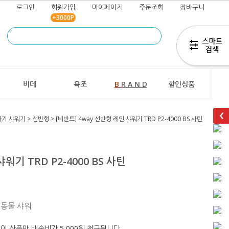
로그인
회원가입
마이페이지
주문조회
장바구니
+3000P
즐겨찾기
추가
비데
욕조
B
R A N D
할인상품
기 샤워기
>
선반형
> [비반트] 4way 선반형 레인 샤워기 TRD P2-4000 BS 사틴
워기 TRD P2-4000 BS 사틴
려동물 샤워
이 상품만 배송비가 5,000원 청구됩니다.