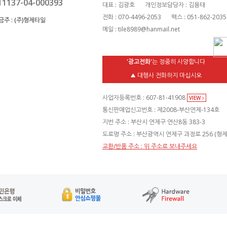
11137-04-000393
대표 : 김광호
개인정보담당자 : 김용태
전화 : 070-4496-2053
팩스 : 051-862-2035
금주 :
(주)형제타일
메일 : tile8989@hanmail.net
'광고전화'
는 정중히 사양합니다
▲ 대행사 전화하지 마십시오
사업자등록번호 : 607-81-41908
VIEW
통신판매업신고번호 : 제2008-부산연제-134호
지번 주소 : 부산시 연제구 연산8동 383-3
도로명 주소 : 부산광역시 연제구 과정로 256 (형
교환/반품 주소 : 위 주소로 보내주세요