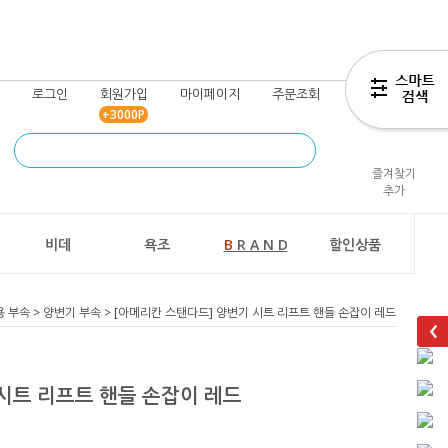
로그인
회원가입
마이페이지
주문조회
장바구니
+3000P
즐겨찾기
추가
비데
욕조
B
R A N D
할인상품
용 부속
>
양변기 부속
> [아메리칸 스탠다드] 양변기 시트 리프트 핸들 손잡이 레드
시트 리프트 핸들 손잡이 레드