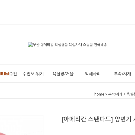
MIUM
수전
수전/샤워기
욕실장/거울
악세사리
부속/자재
home
>
부속/자재
>
욕실
[아메리칸 스탠다드] 양변기 