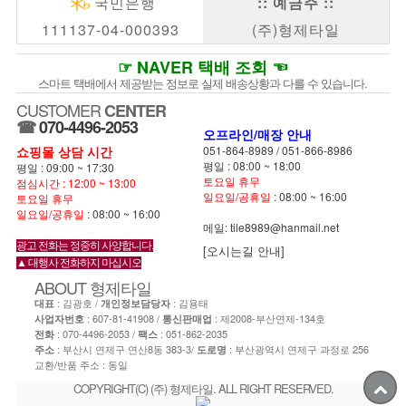
국민은행
:: 예금주 ::
111137-04-000393
(주)형제타일
☞ NAVER 택배 조회 ☜
스마트 택배에서 제공받는 정보로 실제 배송상황과 다를 수 있습니다.
CUSTOMER
CENTER
☎
070-4496-2053
오프라인/매장 안내
쇼핑몰 상담 시간
051-864-8989
/
051-866-8986
평일 : 08:00 ~ 18:00
평일 : 09:00 ~ 17:30
토요일 휴무
점심시간 : 12:00 ~ 13:00
일요일/공휴일
: 08:00 ~ 16:00
토요일 휴무
일요일/공휴일
: 08:00 ~ 16:00
메일: tile8989@hanmail.net
광고 전화는 정중히 사양합니다.
[오시는길 안내]
▲ 대행사 전화하지 마십시오
ABOUT
형제타일
: 김광호 /
: 김용태
대표
개인정보담당자
: 607-81-41908 /
: 제2008-부산연제-134호
사업자번호
통신판매업
:
070-4496-2053
/
: 051-862-2035
전화
팩스
: 부산시 연제구 연산8동 383-3/
: 부산광역시 연제구 과정로 256
주소
도로명
교환/반품 주소 : 동일
COPYRIGHT(C) (주) 형제타일. ALL RIGHT RESERVED.