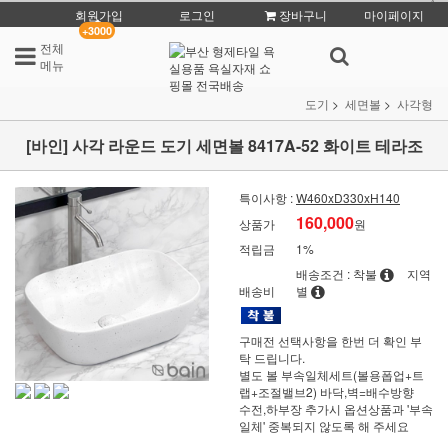
회원가입
로그인
장바구니
마이페이지
+3000
전체
메뉴
도기
세면볼
사각형
[바인] 사각 라운드 도기 세면볼 8417A-52 화이트 테라조
특이사항 :
W460xD330xH140
160,000
상품가
원
적립금
1%
배송조건 : 착불
지역
배송비
별
구매전 선택사항을 한번 더 확인 부
탁 드립니다.
별도 볼 부속일체세트(볼용폽업+트
랩+조절밸브2) 바닥,벽=배수방향
수전,하부장 추가시 옵션상품과 '부속
일체' 중복되지 않도록 해 주세요