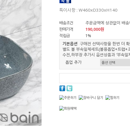
특이사항 : W460xD330xH140
배송조건
주문금액에 상관없이 배송
판매가격
190,000원
적립금
1%
기본옵션
구매전 선택사항을 한번 더 확
별도 볼 부속일체세트(볼용폽업+트랩+조
수전,하부장 추가시 옵션상품과 '부속일체
폽업 추가