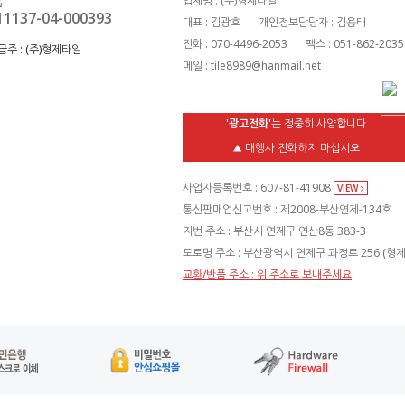
업체명 : (주)형제타일
11137-04-000393
대표 : 김광호
개인정보담당자 : 김용태
전화 : 070-4496-2053
팩스 : 051-862-2035
금주 :
(주)형제타일
메일 : tile8989@hanmail.net
'광고전화'
는 정중히 사양합니다
▲ 대행사 전화하지 마십시오
사업자등록번호 : 607-81-41908
VIEW
통신판매업신고번호 : 제2008-부산연제-134호
지번 주소 : 부산시 연제구 연산8동 383-3
도로명 주소 : 부산광역시 연제구 과정로 256 (형
교환/반품 주소 : 위 주소로 보내주세요