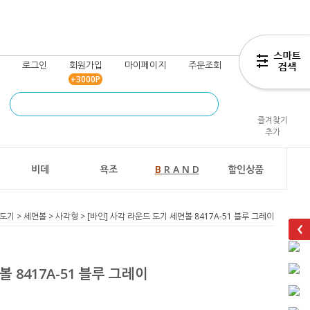
로그인
회원가입
마이페이지
주문조회
장바구니
+3000P
즐겨찾기
추가
비데
욕조
B
R A N D
할인상품
도기
>
세면볼
>
사각형
> [바인] 사각 라운드 도기 세면볼 8417A-51 블루 그레이
 8417A-51 블루 그레이