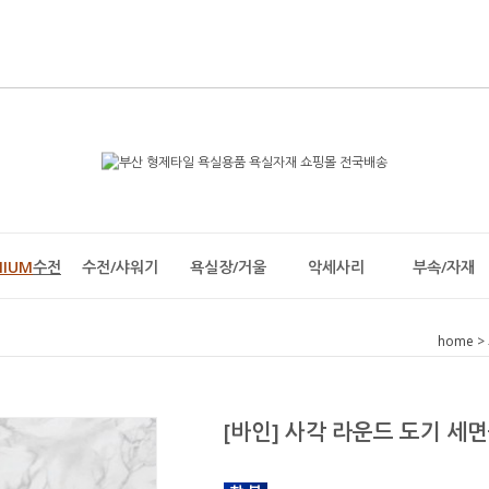
MIUM
수전
수전/샤워기
욕실장/거울
악세사리
부속/자재
home
>
[바인] 사각 라운드 도기 세면볼